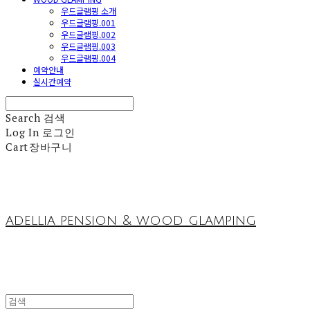
우드글램핑 소개
우드글램핑.001
우드글램핑.002
우드글램핑.003
우드글램핑.004
예약안내
실시간예약
Search
검색
Log In
로그인
Cart
장바구니
adellia pension & wood glamping