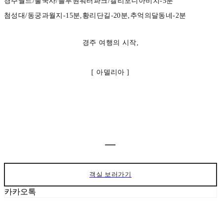
경주월드/불국사/블루원워터파크/캘리포니아비치-5분
첨성대/동궁과월지-15분,황리단길-20분,추억의달동네-2분
경주 여행의 시작,
[ 아델리아 ]
ㅡ
객실 보러가기
카카오톡